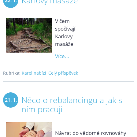
Karlovy masáže
22. 1.
2019
V čem
spočívají
Karlovy
masáže
Více...
Rubrika:
Karel nabízí
Celý příspěvek
Něco o rebalancingu a jak s
21. 1.
ním pracuji
2019
Návrat do vědomé rovnováhy