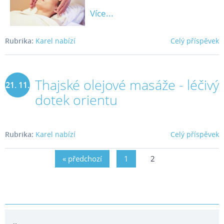
Více...
Rubrika:
Karel nabízí
Celý příspěvek
Thajské olejové masáže - léčivý
21. 11.
dotek orientu
2018
Rubrika:
Karel nabízí
Celý příspěvek
« předchozí
1
2