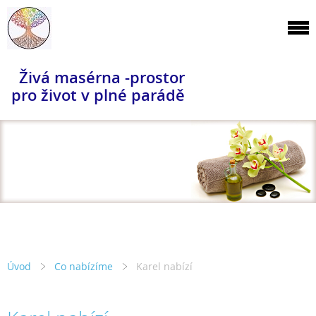
Živá masérna -prostor
pro život v plné parádě
Úvod
Co nabízíme
Karel nabízí