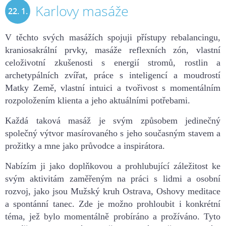
Karlovy masáže
22. 1.
2019
V těchto svých masážích spojuji přístupy rebalancingu,
kraniosakrální prvky, masáže reflexních zón, vlastní
celoživotní zkušenosti s energií stromů, rostlin a
archetypálních zvířat, práce s inteligencí a moudrostí
Matky Země, vlastní intuici a tvořivost s momentálním
rozpoložením klienta a jeho aktuálními potřebami.
Každá taková masáž je svým způsobem jedinečný
společný výtvor masírovaného s jeho současným stavem a
prožitky a mne jako průvodce a inspirátora.
Nabízím ji jako doplňkovou a prohlubující záležitost ke
svým aktivitám zaměřeným na práci s lidmi a osobní
rozvoj, jako jsou Mužský kruh Ostrava, Oshovy meditace
a spontánní tanec. Zde je možno prohloubit i konkrétní
téma, jež bylo momentálně probíráno a prožíváno. Tyto