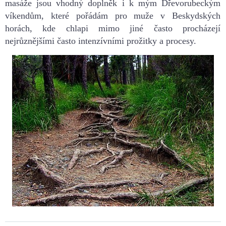
masáže jsou vhodný doplněk i k mým Dřevorubeckým
víkendům, které pořádám pro muže v Beskydských
horách, kde chlapi mimo jiné často procházejí
nejrůznějšími často intenzívními prožitky a procesy.