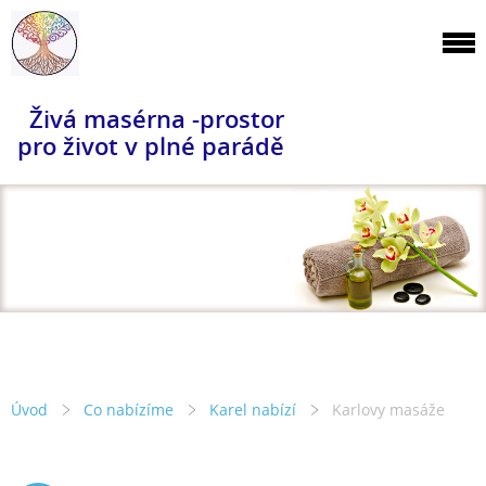
Živá masérna -prostor
pro život v plné parádě
Úvod
Co nabízíme
Karel nabízí
Karlovy masáže