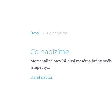
Úvod
Co nabízíme
Co nabízíme
Momentálně otevírá Živá masérna brány svého
terapeuty...
Karel nabízí