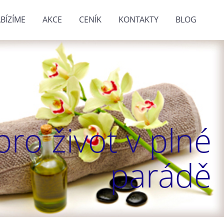
BÍZÍME
AKCE
CENÍK
KONTAKTY
BLOG
ro život v plné
parádě