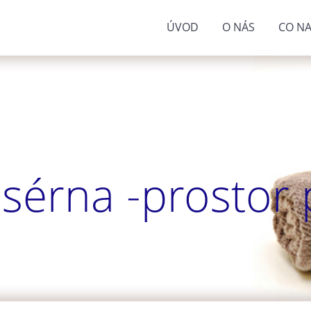
ÚVOD
O NÁS
CO NA
sérna -prostor p