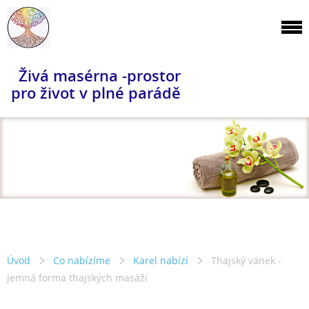
Živá masérna -prostor
pro život v plné parádě
Úvod
Co nabízíme
Karel nabízí
Thajský vánek -
jemná forma thajských masáží