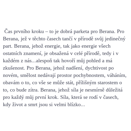
Čas prvního kroku – to je dobrá parketa pro Berana. Pro
Berana, jež v těchto časech
tančí v přírodě svůj jedinečný
part. Berana, jehož energie, tak jako energie všech
ostatních znamení, je obsažená v celé přírodě, tedy i v
každém z nás...alespoň tak
hovoří můj p
ohled a má
zkušenost.
Pro Berana, jehož nadšení, dychtivost po
novém, smělost nedávají prostor pochybnostem,
váháním,
obavám o to, co vše se může stát, přílišným starostem o
to, co bude zítra.
Berana, jehož síla je nesmírně důležitá
pro každý můj první krok. Síla, která se rodí v
časech,
kdy život a smrt jsou si velmi blízko...