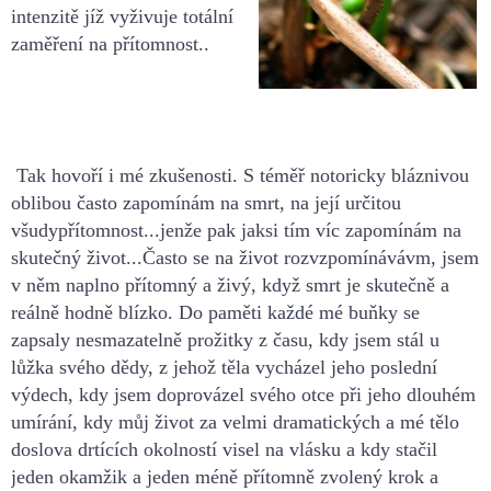
intenzitě jíž
vyživuje totální
zaměření na přítomnost..
Tak hovoří i mé zkušenosti.
S téměř notoricky bláznivou
obli
bou často zapomínám na smrt, na její určitou
všudypřítomnost...jenže pak jaksi tím víc zapomínám na
skutečný život...
Často se na život rozvzpomínávávm, jsem
v něm naplno přítomný a živý, když smrt je
skutečně a
reálně hodně blízk
o.
Do paměti každé mé buňky se
zapsaly nesmazatelně prožitky z času, kdy jsem stál u
lůžka svého dědy, z jehož těla vycházel jeho poslední
výdech, kdy jsem doprovázel
svého otce při jeho dlouhém
umírání, kdy můj život za velmi dramatických a mé tělo
doslova drtících okolností visel na vlásku a kdy stačil
jeden okamžik a jeden méně
přítomně zvolený krok a