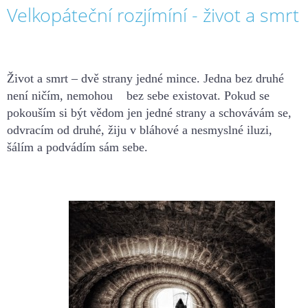
Velkopáteční rozjímíní - život a smrt
Život a smrt – dvě strany jedné mince. Jedna bez druhé
není ničím, nemohou
bez sebe existovat. Pokud se
pokouším si bý
t
vědom jen jedné strany
a schovávám
se,
odvracím od druhé, žiju v
bláhové a
nesmys
lné
iluzi,
š
álím a po
dvádím sám sebe.