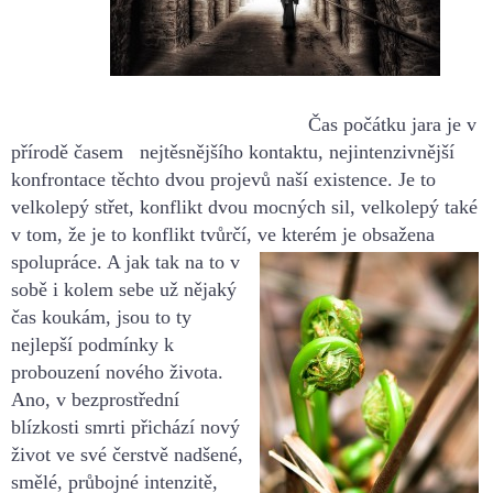
Čas počátku jar
a je v
přírodě č
asem
nejt
ěsnějšího kontaktu,
nejintenzivn
ějš
í
konfrontace těchto dvou
projevů naší
existence. Je to
velkolepý střet, konflikt dvou
mocných sil, velkolepý také
v tom, že je to konfli
kt tvůrčí, ve kterém je obsažena
spolupráce. A jak tak na
to v
sobě i kolem sebe už nějaký
čas koukám, jsou to ty
nejlepší podmínky k
probouzení nového život
a.
Ano, v bezprostřední
blízkosti smrti
přichází nový
život ve své čerstvě nadšené,
smělé, průbojné intenzitě,