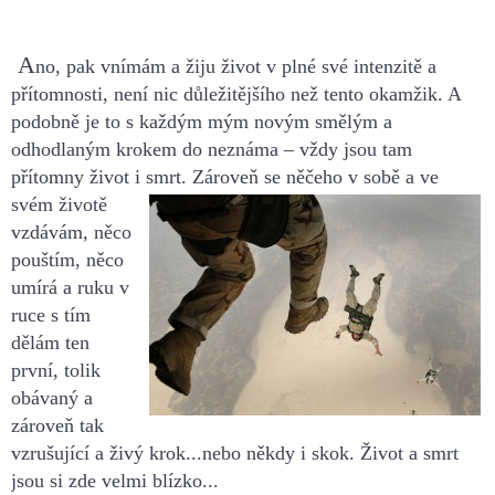
A
no, pak vnímám a žiju život v plné své intenzitě a
přítomnosti, není nic
důležitějšího
než tento okamžik.
A
podobně je to s každým mým novým smělým a
odhodlaným krokem do neznáma
– vždy jsou tam
přítomny život i s
mrt.
Zároveň se něčeho v sobě a ve
svém životě
vzdávám, něco
pouštím, něco
umírá a
ruku v
ruce s tím
dělám ten
první, tolik
obávaný a
zároveň tak
vzrušující a živý krok...nebo někdy i skok.
Život a smrt
jsou si zde velmi blízko...