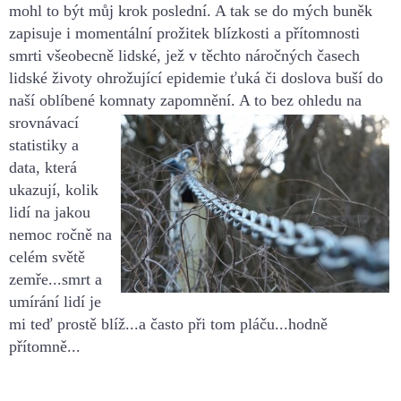
mohl to být můj krok poslední. A tak se do mých buněk
zapisuje i momentální prožitek blízkost
i a přítomnosti
smrti všeobecně lidské, jež v
těchto náročných časech
lidské životy ohrožující epidemie ťuká či doslova buší do
naší
oblíbené komnaty zap
omnění. A to bez ohledu na
srovnávací
statistiky a
data, která
ukazují, kolik
lidí na jakou
nemoc ročně na
celém světě
zemře...smrt a
umírání lidí je
mi teď prostě
blíž...a často při tom pláču...hodně
přítomně...