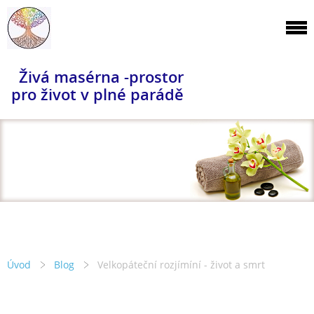
Živá masérna -prostor
pro život v plné parádě
Úvod
Blog
Velkopáteční rozjímíní - život a smrt