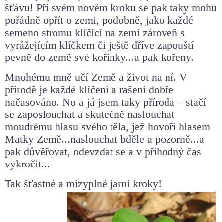
šťávu! Při svém novém
kroku se pak taky mohu
pořádně opřít o zemi, podobně, jako každé
semeno stromu klíčící na zemi zároveň s
vyrážejícím klíčkem či ještě
dříve zapouští
pevně do země své kořínky...a pak kořeny.
Mnohému mně učí Země a život na ní. V
přírodě je každé klíčení a
rašení dobře
načasováno. No a já jsem taky příroda – stačí
se
zaposlouchat a skutečně naslouchat
moudrému hlasu svého těla, jež
hovoří hlasem
Matky Země...naslouchat bděle a pozorně...a
pak
důvěřovat, odevzdat se a v příhodný čas
vykročit...
Tak šťastné a mízyplné jarní kroky!