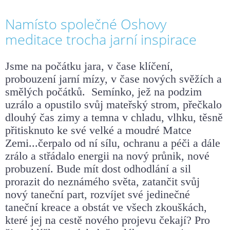
Namísto společné Oshovy
meditace trocha jarní inspirace
Jsme na počátku jara, v čase klíčení,
probouzen
í jarní
mízy, v čase
nových svěžích a
smělých
počátků.
Semínko, jež na podzim
uzrálo a opustilo svůj mateřský
strom,
přečka
l
o
dlouhý čas zimy a temna v chladu, vlhku, těsně
přitisknuto ke
své velké a moudré Matce
Zemi...čerpalo od ní sílu, ochranu a péči a dále
zrálo a střádalo energii na nový průnik, nové
probuzení.
Bude mít dost odhodlání a sil
prorazit do neznámého světa, zatančit
svůj
nový taneční part, rozvíjet své jedinečné
taneční kreace a obstát ve
všech zkouškách,
které jej na cestě nového projevu čekají?
Pro