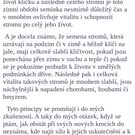
život klíčku a následně celého stromu je toto
zimní období semínka
nesmírně důležitý čas a
v mnohém ovlivňuje vitalitu i schopnosti
stromu
po celý jeho život.
A je docela známo, že semena stromů, která
uzrávají na podzim či v
zimě a běžně klíčí na
jaře, mají celkově slabší klíčivost, pokud jsou
ponechána přes zimu v suchu a teple či pokud
se je pokusíme probudit k
životu v umělých
podmínkách dříve. Následně pak i celková
vitalita
takových stromů je mnohem slabší, jsou
náchylnější
k napadení
chorobami, houbami či
hmyzem.
Tyto principy se promítají i do mých
zkušeností. A taky do mých otázek,
když se
ptám, jak obstát při svých nových krocích do
neznáma, kde
najít sílu k jejich uskutečnění a k