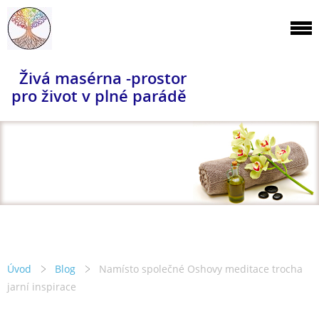
Živá masérna -prostor
pro život v plné parádě
Úvod
Blog
Namísto společné Oshovy meditace trocha
jarní inspirace