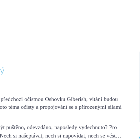
ný
 předchozí očistnou Oshovku Giberish, vítáni budou
toto téma očisty a propojování se s přirozenými silami
ýt puštěno, odevzdáno, naposledy vydechnuto?
Pro
...
Nech si našeptávat, nech si napovídat, nech se vést