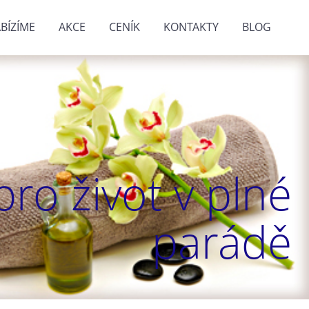
BÍZÍME
AKCE
CENÍK
KONTAKTY
BLOG
ro život v plné
parádě