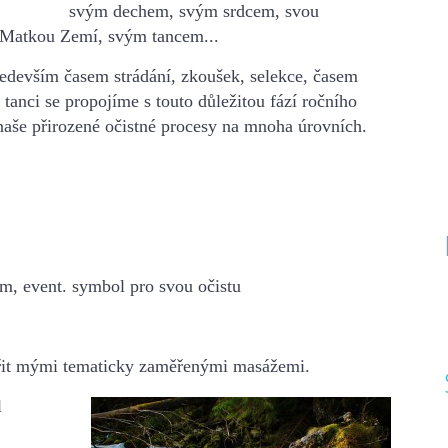
svým dechem, svým srdcem, svou
 Matkou Zemí, svým tancem...
především časem
strádání, zkoušek, selekce, časem
tanci se propojíme s touto
důležitou fází ročního
aše přirozené očistné procesy na mnoha úrovních.
tím, event. symbol
pro svou očistu
řit mými
tematicky zaměřenými masážemi.
l