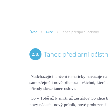
Úvod
Akce
Tanec předjarní očistný
Tanec předjarní očist
2. 3.
2020
Nadcházející tančení tematicky navazuje na
samozřejmě i nově příchozí - všichni, které 
přírody skrze tanec osloví.
Co v Tobě až k smrti už zestárlo?
Co chce b
nový nádech, nový průnik, nové probuzení?