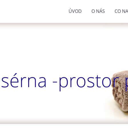
ÚVOD
O NÁS
CO NA
sérna -prostor p