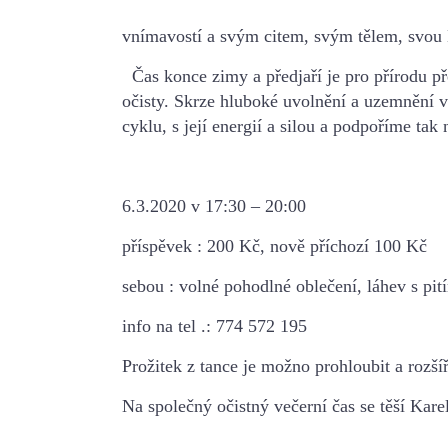
vnímavostí a svým citem, svým tělem,
svou
Čas konce zimy a předjaří je pro přírodu 
očisty.
Skrze hluboké uvolnění a uzemnění v 
cyklu, s její energií a silou a podpoříme tak
n
6.3.2020 v 17:30 – 20:00
příspěvek : 200 Kč, nově příchozí 100 Kč
sebou : volné pohodlné oblečení, láhev s pi
info na tel .: 774 572 195
Prožitek z tance je možno prohloubit a rozší
Na společný očistný večerní čas se těší Kare