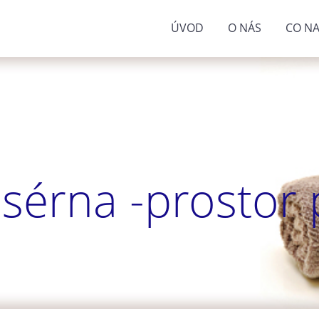
ÚVOD
O NÁS
CO NA
sérna -prostor p