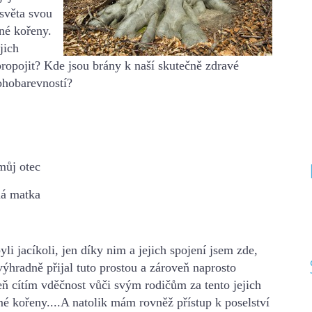
světa svou
lné kořeny.
jich
propojit?
Kde jsou brány k naší skutečně zdravé
hobarevností?
tec
tka
yli jacíkoli, jen díky nim a jejich spojení
jsem zde,
ýhradně přijal tuto prostou a zároveň naprosto
veň cítím vděčnost vůči svým rodičům za
tento jejich
 mé kořeny.
...A natolik mám rovněž přístup k poselství