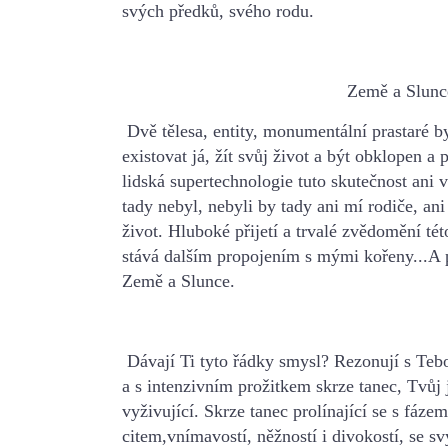
svých předků, svého rodu.
Země a Slunc
Dvě tělesa, entity, monumentální prastaré b
existovat já, žít svůj život a být obklopen a 
lidská supertechnologie tuto skutečnost ani
v
tady nebyl, nebyli by tady ani mí rodiče, ani
život.
Hluboké přijetí a trvalé zvědomění tét
stává dalším propojením s mými kořeny
...A
Země a Slunce.
Dávají Ti tyto řádky smysl? Rezonují s Teb
a s intenzivním prožitkem skrze
tanec, Tvůj 
vyživující.
Skrze tanec prolínající se s fázem
citem,
vnímavostí, něžností i divokostí, se 