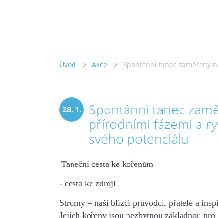
Úvod
Akce
Spontánní tanec zaměřený na 
Spontánní tanec zamě
28. 1.
přírodními fázemi a ry
2020
svého potenciálu
Taneční cesta ke kořenům
- cesta ke zdroji
Stromy – naši blízcí průvodci, přátelé a inspi
Jejich kořeny jsou nezbytnou
základnou pro j