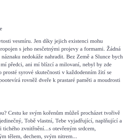
e
ytosti vesmíru.
Jen díky jejich existenci mohu
propojen s
jeho nesčetnými projevy a formami. Žádná
 náznaku nedokáže nahradit.
Bez Země a Slunce bych
 mí předci, ani
mí blízcí a milovaní, nebyl by zde
o prosté syrové skutečnosti v každodenním žití
se
 pootevírá rovněž dveře k prastaré paměti a moudrosti
ou?
Cestu ke svým kořenům můžeš procházet tvořivě
jedinečný, Tobě vlastní, Tebe vyjadřující, naplňující a
i tichého zvnitřnění...s otevřeným srdcem,
svým tělem, dechem, svým nitrem...