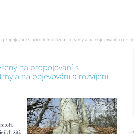
propojování s přírodními fázemi a rytmy a na objevování a rozvíj
řený na propojování s
tmy a na objevování a rozvíjení
rátoři.
ejich žití.