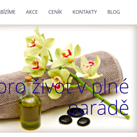
BÍZÍME
AKCE
CENÍK
KONTAKTY
BLOG
ro život v plné
parádě