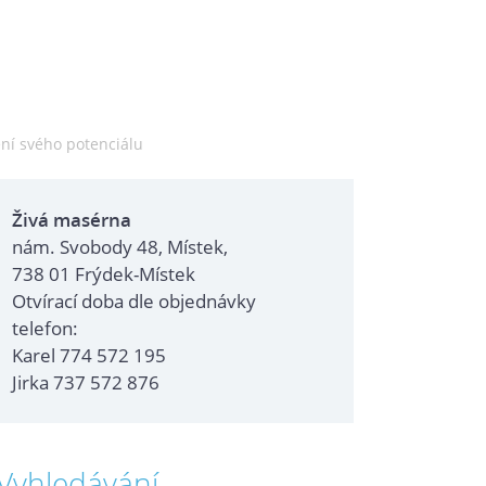
ení svého potenciálu
Živá masérna
nám. Svobody 48, Místek,
738 01 Frýdek-Místek
Otvírací doba dle objednávky
telefon:
Karel 774 572 195
Jirka 737 572 876
Vyhledávání