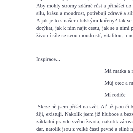
Aby mohly stromy zdárně růst a přinášet do 
sílu,
krásu a moudrost, potřebují zdravé a si
A jak je to s našimi lidskými kořeny?
Jak se 
dotýkat, jak k nim najít cestu, jak se s nimi 
životní síle se svou moudrostí, vitalitou,
mno
Inspirace...
Má matka a můj o
Můj otec a má ma
Mí rodiče
Skrze ně jsem přišel na svět. Ať už jsou či b
žiji, existuji.
Nakolik jsem již hluboce a bezv
základní pravdu svého života, nakolik záro
dar, natolik jsou z velké části pevné a silné