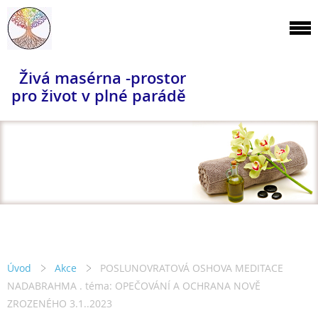
Živá masérna -prostor
pro život v plné parádě
Úvod
Akce
POSLUNOVRATOVÁ OSHOVA MEDITACE
NADABRAHMA . téma: OPEČOVÁNÍ A OCHRANA NOVĚ
ZROZENÉHO 3.1..2023