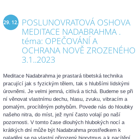
POSLUNOVRATOVÁ OSHOVA
29. 12.
MEDITACE NADABRAHMA .
2022
téma: OPEČOVÁNÍ A
OCHRANA NOVĚ ZROZENÉHO
3.1..2023
Meditace Nadabrahma je prastará tibetská technika
pracující jak s fyzickým tělem, tak s hlubšími lidskými
úrovněmi. Je velmi jemná, citlivá a tichá. Budeme se při
ní věnovat vlastnímu dechu, hlasu, zvuku, vibracím a
pomalým, procítěným pohybům. Povede nás do hloubky
našeho nitra, do míst, jež nyní často volají po naší
pozornosti. V tomto čase dlouhých hlubokých nocí a
krátkých dní může být Nadabrahma prostředkem k
naladěni se na vlastní přirozený biorytmus a k nacítění