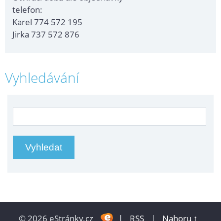
telefon:
Karel 774 572 195
Jirka 737 572 876
Vyhledávání
© 2026 eStránky.cz
|
RSS
|
Nahoru ↑