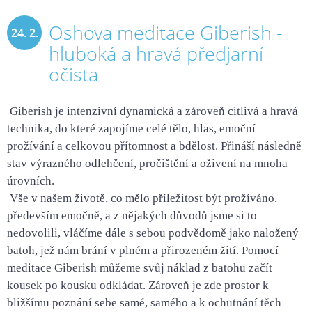
Oshova meditace Giberish -
24. 2.
hluboká a hravá předjarní
2020
očista
Giberish je intenzivní dynamická a zároveň citlivá a hravá
technika, do které zapojíme celé tělo, hlas, emoční
prožívání a celkovou přítomnost a bdělost. Přináší následně
stav výrazného odlehčení, pročištění a oživení na mnoha
úrovních.
Vše v našem životě, co mělo příležitost být prožíváno,
především emočně, a z nějakých důvodů jsme si to
nedovolili, vláčíme dále s sebou podvědomě jako naložený
batoh, jež nám brání v plném a přirozeném žití. Pomocí
meditace Giberish můžeme svůj náklad z batohu začít
kousek po kousku odkládat. Zároveň je zde prostor k
bližšímu poznání sebe samé, samého a k ochutnání těch