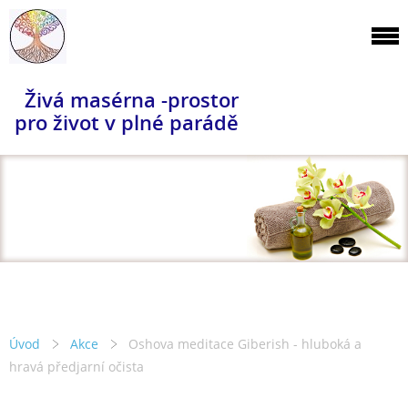
Živá masérna -prostor
pro život v plné parádě
Úvod
Akce
Oshova meditace Giberish - hluboká a
hravá předjarní očista