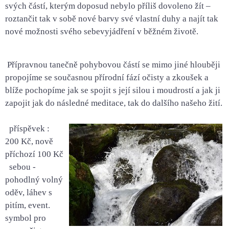
svých částí, kterým doposud nebylo příliš dovoleno žít –
roztančit tak v sobě nové barvy své vlastní duhy a najít tak
nové možnosti svého sebevyjádření v běžném životě.
Přípravnou tanečně pohybovou částí se mimo jiné hlouběji
propojíme se současnou přírodní fází očisty a zkoušek a
blíže pochopíme jak se spojit s její silou i moudrostí a jak ji
zapojit jak do následné meditace, tak do dalšího našeho žití.
příspěvek :
200 Kč, nově
příchozí 100 Kč
sebou -
pohodlný volný
oděv, láhev s
pitím, event.
symbol pro