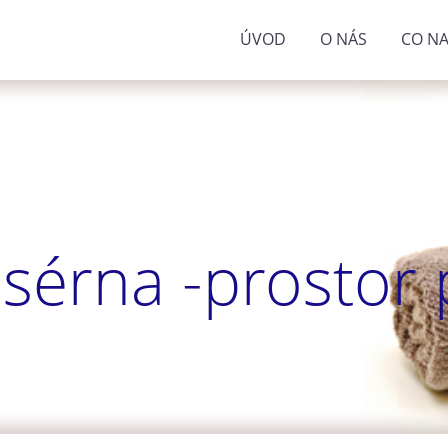
ÚVOD
O NÁS
CO NA
sérna -prostor p