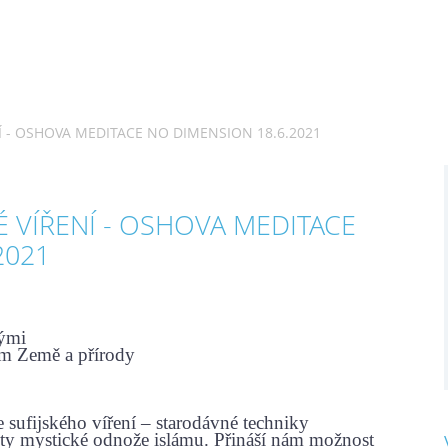
Í - OSHOVA MEDITACE NO DIMENSION 18.6.2021
 VÍŘENÍ - OSHOVA MEDITACE
2021
hými
em Země a přírody
sufijského víření – starodávné techniky
epty mystické odnože islámu. Přináší nám možnost