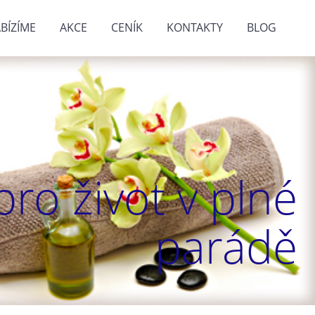
BÍZÍME
AKCE
CENÍK
KONTAKTY
BLOG
ro život v plné
parádě