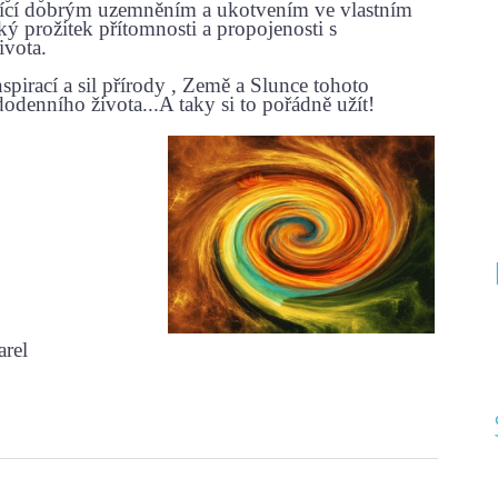
nající dobrým uzemněním a ukotvením ve vlastním
ký prožitek přítomnosti a propojenosti s
vota.
spirací a sil přírody ,
Země a Slunce tohoto
enního života...A taky si to pořádně užít!
arel