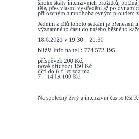
široké škály intenzivních prožitků, počí
těle, přes vlastní vystředění až po dynamic
přirozeným a mnohobarevným proudem ži
Jedním z cílů tohoto setkání je přenesení in
významného času do našeho běžného každod
18.6.2021 v 19:30 – 21:30
bližší info na tel.: 774 572 195
příspěvek 200 Kč,
nově příchozí 150 Kč
děti do 6 ti let zdarma,
7 – 14 let 100 Kč
Na společný živý a intenzivní čas se těší K