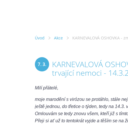
Úvod
Akce
KARNEVALOVÁ OSHOVKA - změna
KARNEVALOVÁ OSHOVK
7. 3.
trvající nemoci - 14.3
2023
Milí přátelé,
moje marodění s virózou se protáhlo, stále nejs
ještě jednou, do třetice o týden, tedy na 14.3.
Omlouvám se tedy znovu všem, kteří již s tímto
Přeji si ať už to tentokrát vyjde a těším se na ž