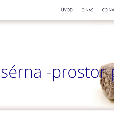
ÚVOD
O NÁS
CO NA
sérna -prostor p