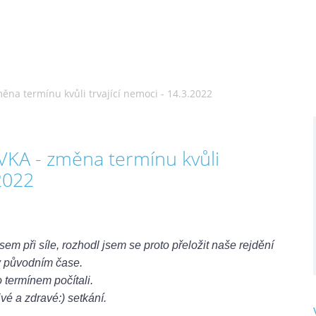
 termínu kvůli trvající nemoci - 14.3.2022
A - změna termínu kvůli
.2022
em při síle, rozhodl jsem se proto přeložit naše rejdění
 v původním čase.
 termínem počítali.
ivé a zdravé:) setkání.