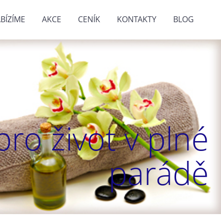
BÍZÍME
AKCE
CENÍK
KONTAKTY
BLOG
ro život v plné
parádě