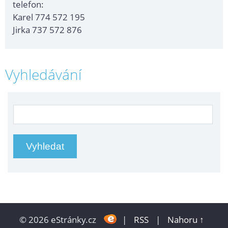
telefon:
Karel 774 572 195
Jirka 737 572 876
Vyhledávání
© 2026 eStránky.cz
|
RSS
|
Nahoru ↑