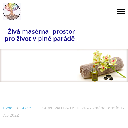
Živá masérna -prostor
pro život v plné parádě
Úvod
Akce
KARNEVALOVÁ OSHOVKA - změna termínu -
7.3.2022