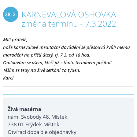
KARNEVALOVÁ OSHOVKA -
28. 2.
změna termínu - 7.3.2022
2023
Milí přátelé,
naše karnevalové meditační dovádění se přesouvá kvůli mému 
marodění na příští úterý, tj. 7.3. od 18 hod.
Omlouvám se všem, kteří již s tímto termínem počítali.
Těším se tedy na živé setkání za týden.
Karel
Živá masérna
nám. Svobody 48, Místek,
738 01 Frýdek-Místek
Otvírací doba dle objednávky