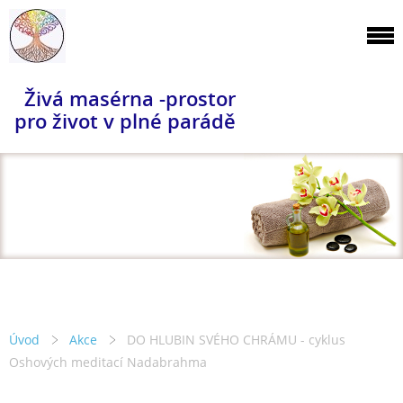
Živá masérna -prostor
pro život v plné parádě
Úvod
Akce
DO HLUBIN SVÉHO CHRÁMU - cyklus
Oshových meditací Nadabrahma