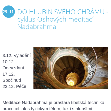
DO HLUBIN SVÉHO CHRÁMU -
29. 11.
cyklus Oshových meditací
2021
Nadabrahma
3.12. Vyladění
10.12.
Odevzdání
17.12.
Spočinutí
23.12. Péče
Meditace Nadabrahma je prastará tibetská technika
pracující
jak s fyzickým tělem, tak i s hlubšími