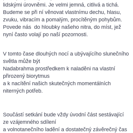
lidskými úrovněmi. Je velmi jemná, citlivá
a tichá.
Budeme se při ní věnovat vlastnímu dechu, hlasu,
zvuku, vibracím a
pomalým, procítěným pohybům.
Povede nás
do hloubky našeho nitra, do míst,
jež
nyní často volají po naší pozornosti.
V tomto čase dlouhých nocí a ubývajícího slunečního
světla může být
Nadabrahma prostředkem k naladěni na vlastní
přirozený biorytmus
a k nacítění našich skutečných momentálních
niterných potřeb.
Součástí setkání bude vždy úvodní část sestávající
ze vzájemného sdílení
a volnotanečního ladění a dostatečný závěrečný čas