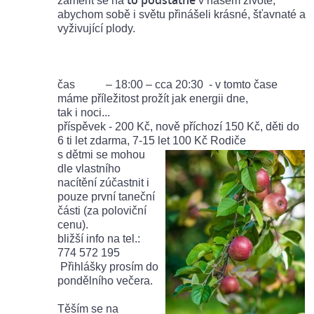
to podstatné
zaměřit se na
v našem životě,
abychom sobě i světu přinášeli krásné, šťavnaté a
vyživující plody.
čas – 18:00 – cca 20:30 - v tomto čase
máme příležitost prožít jak energii dne,
tak i noci...
příspěvek - 200 Kč, nově příchozí 150 Kč, děti do
6 ti let zdarma, 7-15 let 100 Kč Rodiče
s dětmi se mohou
dle vlastního
nacítění zúčastnit i
pouze první taneční
části (za poloviční
cenu).
bližší info na tel.:
774 572 195
Přihlášky prosím do
pondělního večera.
Těším se na