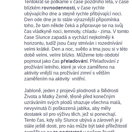
Tentokrát se potkáme v čase pozdního léta, v čase
rovnodennosti,
blízkém
v čase rychle
ubývajícího dne a stejně rychle přibývající noci.
Den ode dne je to stále výraznější připomínka
toho, že tam někde čeká a připravuje se na svůj
čas vládkyně noci, temnoty, chladu - zima. V tomto
čase Slunce zapadá a vychází nejkolměji k
horizontu, tudíž jsou časy stmíván i rozednívání
velmi krátké. Den a noc, světlo a tma jsou si v této
době velmi, velmi blízko. Můžeme toto období
přelaďování
pojmout jako čas
. Přelaďování z
prožívání letního, které je více zaměřeno na
aktivity vnější na prožívání zimní s větším
zaměřením na aktivity vnitřní.
Jabloně, jeden z projevů plodnosti a štědrosti
Života a Matky Země, těsně před konečným
uzráváním svých plodů shazuje všechna malá,
nevyvinutá či poškozená jablka, aby měly
dostatek sil pro výživu těch, jež si ponechají.
Tento čas, kdy síly Slunce ubývá a zároveň je jí
stále ještě dosti, pro nás může být také příležitostí