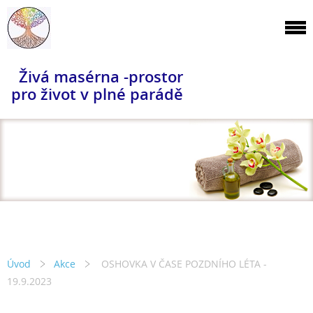
Živá masérna -prostor
pro život v plné parádě
Úvod
Akce
OSHOVKA V ČASE POZDNÍHO LÉTA -
19.9.2023