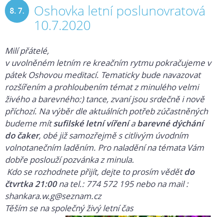
Oshovka letní poslunovratová
8. 7.
10.7.2020
2020
Milí přátelé,
v uvolněném letním re kreačním rytmu pokračujeme v
pátek Oshovou meditací. Tematicky bude navazovat
rozšířením a prohloubením témat z minulého velmi
živého a barevného:) tance, zvaní jsou srdečně i nově
příchozí. Na výběr dle aktuálních potřeb zúčastněných
budeme mít
sufilské letní víření
a
barevné dýchání
do čaker
, obé již samozřejmě s citlivým úvodním
volnotanečním laděním. Pro naladění na témata Vám
dobře poslouží pozvánka z minula.
Kdo se rozhodnete přijít, dejte to prosím vědět
do
čtvrtka 21:00
na tel.: 774 572 19
5 nebo na mail :
shankara.w.g@seznam.cz
Těším se na společný živý letní čas