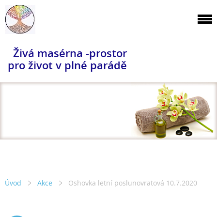
Živá masérna -prostor
pro život v plné parádě
Úvod
Akce
Oshovka letní poslunovratová 10.7.2020