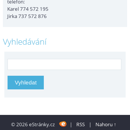
telefon:
Karel 774 572 195
Jirka 737 572 876
Vyhledávání
© 2026 eStránky.cz
|
RSS
|
Nahoru ↑