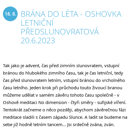
BRÁNA DO LÉTA - OSHOVKA
16. 6.
LETNIČNÍ
2023
PŘEDSLUNOVRATOVÁ
20.6.2023
Tak jako je advent, čas před zimním slunovratem, vstupní 
bránou do hlubokého zimního času, tak je čas letniční, tedy 
čas před slunovratem letním, vstupní bránou do vrcholného 
času letního. Jeden krok při průchodu touto živoucí branou 
můžeme udělat v samém závěru tohoto času společně - v 
Oshově meditaci No dimension - čtyři směry - sufijské víření. 
Tentokrát začneme o něco později, abychom závěrečnou fázi 
meditace sladili s časem západu Slunce. A ladit se budeme na 
sebe již hodně letním tancem... Jsi srdečně zvána, zván.